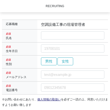
RECRUITING
応募職種
空調設備工事の現場管理者
必須
氏名
必須
生年月日
必須
男性
女性
性別
必須
メールアドレス
必須
電話番号
※お問い合わせにあたり、
個人情報の取扱い
を必ずご一読の上、同意いただけま
すようお願い致します