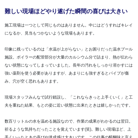
難しい現場ほどやり遂げた瞬間の喜びは大きい
施工現場は一つとして同じものはありません。中にはどうすればキレイ
になるか、見当もつかないような現場もあります。
印象に残っているのは「水温が上がらない」とお困りだった温水プール
施設。ボイラーの配管部分が大量のカルシウム分で詰まり、熱が伝わら
ない状態になってしまっていました。長年の汚れをしっかり溶かすには
強い薬剤を使う必要がありますが、あまりにも強すぎるとパイプが傷
み、穴が空く恐れもあります。
現場スタッフみんなで試行錯誤し、「これならきっと上手くいく」と工
夫を重ねた結果、もとの姿に近い状態に出来たときは嬉しかったです。
数百リットルの水を温める施設なので、作業の成果がわかるのは翌日。
祈るような気持ちだったことを覚えています(笑)。難しい現場ほど、上
手くいったときの喜びや達成感は大きいです。この仕事の醍醐味と言え